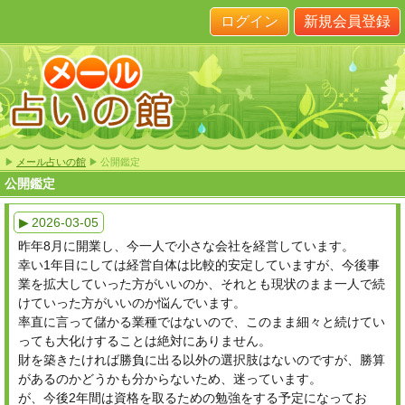
ログイン
新規会員登録
▶
メール占いの館
▶ 公開鑑定
公開鑑定
▶ 2026-03-05
昨年8月に開業し、今一人で小さな会社を経営しています。
幸い1年目にしては経営自体は比較的安定していますが、今後事
業を拡大していった方がいいのか、それとも現状のまま一人で続
けていった方がいいのか悩んでいます。
率直に言って儲かる業種ではないので、このまま細々と続けてい
っても大化けすることは絶対にありません。
財を築きたければ勝負に出る以外の選択肢はないのですが、勝算
があるのかどうかも分からないため、迷っています。
が、今後2年間は資格を取るための勉強をする予定になってお