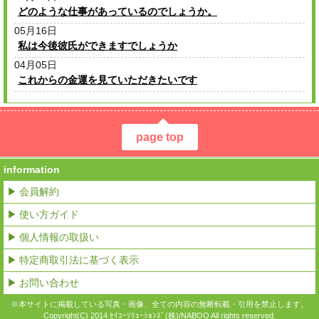
どのような仕事があっているのでしょうか。
05月16日
私は今後彼氏ができますでしょうか
04月05日
これからの金運を見ていただきたいです
page top
information
▶ 会員解約
▶ 使い方ガイド
▶ 個人情報の取扱い
▶ 特定商取引法に基づく表示
▶ お問い合わせ
※本サイトに掲載している写真・画像、全ての内容の無断転載・引用を禁止します。
Copyright(C) 2014 ｾｲｺｰｿﾘｭｰｼｮﾝｽﾞ(株)/NABOO All rights reserved.