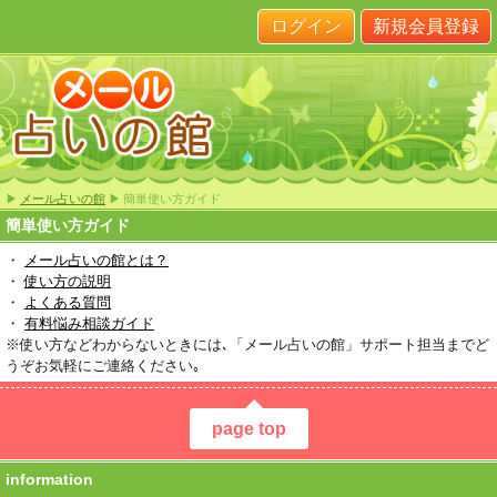
ログイン
新規会員登録
▶
メール占いの館
▶ 簡単使い方ガイド
簡単使い方ガイド
・
メール占いの館とは？
・
使い方の説明
・
よくある質問
・
有料悩み相談ガイド
※使い方などわからないときには､「メール占いの館」サポート担当までど
うぞお気軽にご連絡ください｡
page top
information