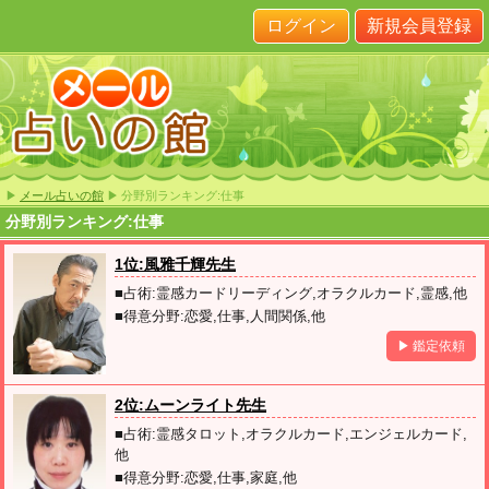
ログイン
新規会員登録
▶
メール占いの館
▶ 分野別ランキング:仕事
分野別ランキング:仕事
1位:風雅千輝先生
■占術:霊感カードリーディング,オラクルカード,霊感,他
■得意分野:恋愛,仕事,人間関係,他
▶ 鑑定依頼
2位:ムーンライト先生
■占術:霊感タロット,オラクルカード,エンジェルカード,
他
■得意分野:恋愛,仕事,家庭,他