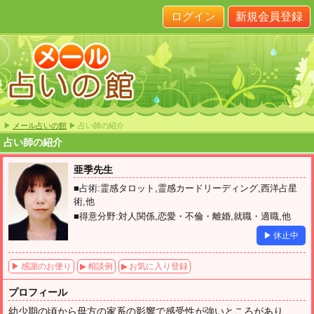
ログイン
新規会員登録
▶
メール占いの館
▶ 占い師の紹介
占い師の紹介
亜季先生
■占術:霊感タロット,霊感カードリーディング,西洋占星
術,他
■得意分野:対人関係,恋愛・不倫・離婚,就職・適職,他
▶ 休止中
▶ 感謝のお便り
▶ 相談例
▶ お気に入り登録
プロフィール
幼少期の頃から母方の家系の影響で感受性が強いところがあり、