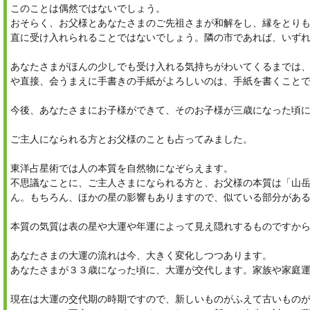
このことは偶然ではないでしょう。
おそらく、お父様とあなたさまのご先祖さまが和解をし、縁をとり
直に受け入れられることではないでしょう。隣の市であれば、いず
あなたさまがほんの少しでも受け入れる気持ちがわいてくるまでは
や直接、会うまえに手書きの手紙がよろしいのは、手紙を書くこと
今後、あなたさまにお子様ができて、そのお子様が三歳になった頃
ご主人になられる方とお父様のことも占ってみました。
東洋占星術では人の本質を自然物になぞらえます。
不思議なことに、ご主人さまになられる方と、お父様の本質は「山
ん。もちろん、ほかの星の影響もありますので、似ている部分があ
本質の気質は表の星や大運や年運によって見え隠れするものですか
あなたさまの大運の流れは今、大きく変化しつつあります。
あなたさまが３３歳になった頃に、大運が交代します。家族や家庭
現在は大運の交代期の時期ですので、新しいものがふえて古いもの