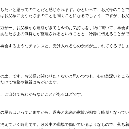
もちたいと思ってのことだと感じられます。かといって、お父様のこと
れはお父様にあなたさまのことを聞くことになるでしょう。ですが、お
、万が一、お父様から連絡がきても今のお気持ちを手紙に書いて、再会
であなたさまの気持ちが整理されるということと、冷静に伝えることが
に再会するようなチャンスと、受け入れる心の余裕が生まれてくるでし
岳の土」です。お父様と関わりたくないと思いつつも、心の奥深いとこ
るだけで性格や気質はちがいます。
ら、ご自分でもわからないことがあるほどです。
運の星もはいっていますから、過去と未来の家族が相集う時期となって
が消えていく時期です。改装中の職場で働いているようなもので、落ち