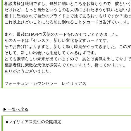
相談者様は繊細ですし、孤独に弱いところをお持ちなので、彼とい
だけれど、もっと自分というものを大切にされたほうが良いと思い
相手に懇願されて自分のプライドまで捨て去るおつもりですか？彼
これ以上ひどいことになる前に別れることをカードは告げています
また、最後にHAPPY天使のカードをひかせていただきました。
そのカードは「セレステ」新しい変化を促すカードです。
そのお告げによりますと、新しく動く時期がやってきました。この
そして、新しい出会いも用意してくれるはずです。
とても素晴らしい未来が出ていますので、あとは勇気を出して今ま
相談者様に素敵な天使が微笑んでくれますよう、祈っております。
ありがとうございました。
フォーチュン・カウンセラー レイリィアス
▶ 一覧へ戻る
■レイリィアス先生の公開鑑定