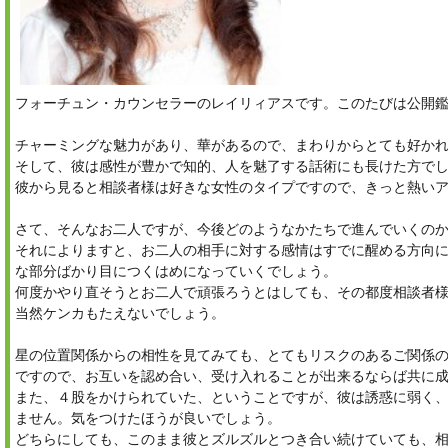
フォーチュン・カウンセラーのレイリィアスです。このたびは公開
チャーミングな魅力があり、華があるので、まわりからとても好か
そして、彼は感性が豊かで知的、人を魅了する話術にも長けた方で
彼から見ると相談者様は好きな女性のタイプですので、きっと熱い
さて、そんなお二人ですが、今後どのようなかたちで進んでいくの
それによりますと、お二人の相手に対する感情はすでに醒める方向
な部分ばかり目につくはめになっていくでしょう。
何度かやり直そうとお二人で頑張ろうとはしても、その都度相談者
当然ケンカもたえないでしょう。
星の位置関係からの相性を見てみても、とてもリスクのあるご関係
ですので、お互いを認め合い、受け入れることが出来るならば共に
また、４股をかけられていた、ということですが、彼は誘惑に弱く
ません。気をつけたほうが良いでしょう。
どちらにしても、このまま彼とズルズルとつき合い続けていても、