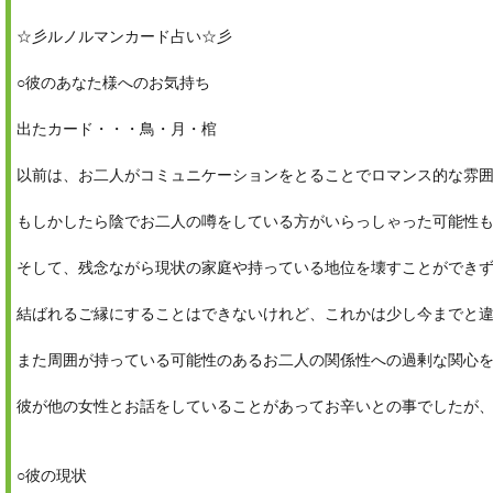
☆彡ルノルマンカード占い☆彡
○彼のあなた様へのお気持ち
出たカード・・・鳥・月・棺
以前は、お二人がコミュニケーションをとることでロマンス的な雰
もしかしたら陰でお二人の噂をしている方がいらっしゃった可能性
そして、残念ながら現状の家庭や持っている地位を壊すことができ
結ばれるご縁にすることはできないけれど、これかは少し今までと
また周囲が持っている可能性のあるお二人の関係性への過剰な関心
彼が他の女性とお話をしていることがあってお辛いとの事でしたが、現
○彼の現状