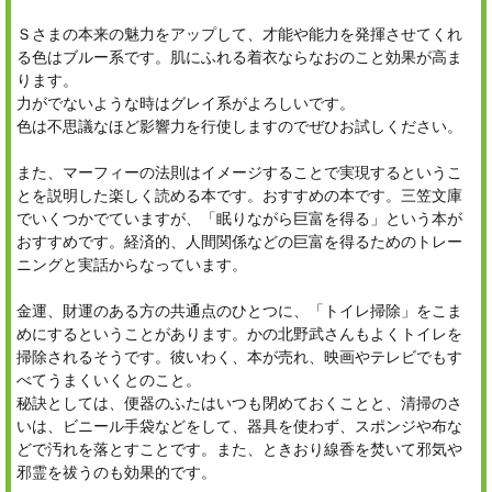
Ｓさまの本来の魅力をアップして、才能や能力を発揮させてくれ
る色はブルー系です。肌にふれる着衣ならなおのこと効果が高ま
ります。
力がでないような時はグレイ系がよろしいです。
色は不思議なほど影響力を行使しますのでぜひお試しください。
また、マーフィーの法則はイメージすることで実現するというこ
とを説明した楽しく読める本です。おすすめの本です。三笠文庫
でいくつかでていますが、「眠りながら巨富を得る」という本が
おすすめです。経済的、人間関係などの巨富を得るためのトレー
ニングと実話からなっています。
金運、財運のある方の共通点のひとつに、「トイレ掃除」をこま
めにするということがあります。かの北野武さんもよくトイレを
掃除されるそうです。彼いわく、本が売れ、映画やテレビでもす
べてうまくいくとのこと。
秘訣としては、便器のふたはいつも閉めておくことと、清掃のさ
いは、ビニール手袋などをして、器具を使わず、スポンジや布な
どで汚れを落とすことです。また、ときおり線香を焚いて邪気や
邪霊を祓うのも効果的です。