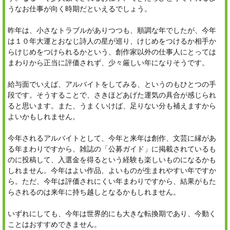
うなお仕事が向く時期だといえるでしょう。
昨年は、小さなトラブルがありつつも、順調な年でしたが、今年
は１０年大運とおなじ詩人の星が巡り、けじめをつけるか相手か
らけじめをつけられるかという、創作家以外の仕事人にとっては
まわりから正当に評価されず、少々厳しい年になりそうです。
給与面でいえば、アルバイトをしてみる、というのもひとつの手
段です。そうすることで、さきほどあげた運気の具合が感じられ
ると思います。また、うまくいけば、足りない分も補えますから
よいかもしれません。
今年されるアルバイトとして、今年と来年は創作、文芸に縁があ
る年まわりですから、雑誌の「公募ガイド」に掲載されているも
のに投稿して、入選金を得るという経験も楽しいものになるかも
しれません。今年はよい作品、よいものが生まれやすい年ですか
ら。ただ、今年は評価されにくい年まわりですから、結果がもた
らされるのは来年に持ち越しとなるかもしれません。
いずれにしても、今年は世界的にも大きな転換期であり、今動く
ことはおすすめできません。