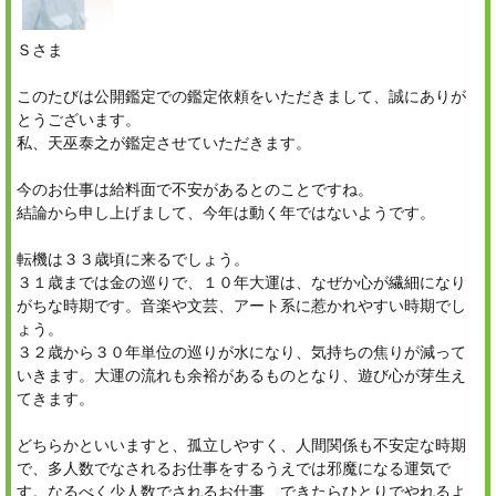
Ｓさま
このたびは公開鑑定での鑑定依頼をいただきまして、誠にありが
とうございます。
私、天巫泰之が鑑定させていただきます。
今のお仕事は給料面で不安があるとのことですね。
結論から申し上げまして、今年は動く年ではないようです。
転機は３３歳頃に来るでしょう。
３１歳までは金の巡りで、１０年大運は、なぜか心が繊細になり
がちな時期です。音楽や文芸、アート系に惹かれやすい時期でし
ょう。
３２歳から３０年単位の巡りが水になり、気持ちの焦りが減って
いきます。大運の流れも余裕があるものとなり、遊び心が芽生え
てきます。
どちらかといいますと、孤立しやすく、人間関係も不安定な時期
で、多人数でなされるお仕事をするうえでは邪魔になる運気で
す。なるべく少人数でされるお仕事、できたらひとりでやれるよ